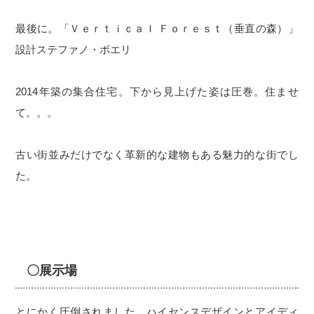
最後に。「Ｖｅｒｔｉｃａｌ Ｆｏｒｅｓｔ（垂直の森）」
設計ステファノ・ボエリ
2014年築の集合住宅。下から見上げた姿は圧巻。住ませ
て。。。
古い街並みだけでなく革新的な建物もある魅力的な街でし
た。
〇展示場
とにかく圧倒されました。ハイセンスデザインとアイディ