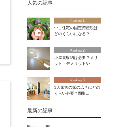
人気の記事
1
Ranking
中古住宅の固定資産税は
どのくらいになる？...
2
Ranking
小屋裏収納は必要？メリ
ット・デメリットや...
3
Ranking
3人家族の家の広さはどの
くらい必要？間取...
最新の記事