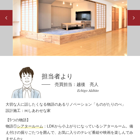
Previous
Next
担当者より
売買担当：越後 亮人
Echigo Akihito
大切な人に話したくなる物語のあるリノベーション「ものがたりのべ」
設計施工：㈱しあわせな家
【5つの物語】
物語①
シアタールーム
：LDKから小上がりになっているシアタールーム。備
え付けの掘りごたつを囲んで、お気に入りのテレビ番組や映画を楽しんでみ
ませんか♪