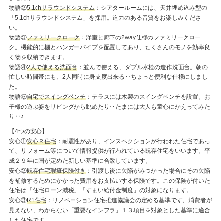
物語②
5.1chサラウンドシステム
：シアタールームには、天井埋め込み型の
「5.1chサラウンドシステム」を採用。迫力のある音質をお楽しみくださ
い。
物語③
ファミリークローク
：洋室と廊下の2way仕様のファミリークロー
ク。機能的に棚とハンガーパイプを配置してあり、たくさんのモノを効率良
く物を収納できます。
物語④
2人で使える洗面台
：並んで使える、ダブル水栓の造作洗面台。朝の
忙しい時間帯にも、2人同時に身支度出来る‥ちょっと便利な仕様にしまし
た。
物語⑤
自宅でスイングベンチ
：テラスには木製のスイングベンチを設置。お
子様の遊ぶ姿をリビングから眺めたり‥たまには大人も童心にかえってみた
り‥♪
【4つの安心】
安心①
安心Ｒ住宅
：耐震性があり、インスペクションが行われた住宅であっ
て、リフォーム等について情報提供が行われている既存住宅をいいます。平
成２９年に国が定めた新しい基準に合致しています。
安心②
既存住宅瑕疵保険付き
：引渡し後に欠陥がみつかった場合にその欠陥
を補修するためにかかった費用をお支払いする保険です。この保険が付いた
住宅は「住宅ローン減税」「すまい給付金制度」の対象になります。
安心③
R1住宅
：リノベーション住宅推進協議会の定める基準です。消費者が
見えない、わからない「重要なインフラ」１３項目を対象とした基準に適合
した住宅です。