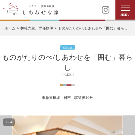
MENU
ホーム
弊社売主、専任物件
ものがたりのべ/しあわせを「囲む」暮らし
ものがたりのべ/しあわせを「囲む」暮ら
し
［ 4LDK ］
東急東横線「日吉」駅徒歩16分
1
/
4